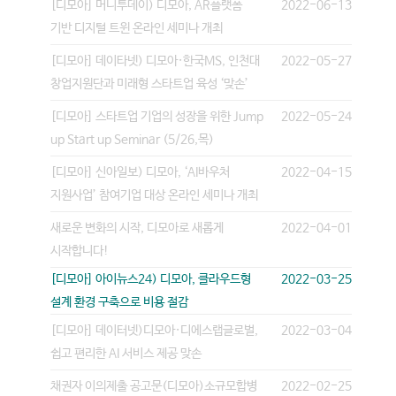
[디모아] 머니투데이) 디모아, AR플랫폼
2022-06-13
기반 디지털 트윈 온라인 세미나 개최
[디모아] 데이타넷) 디모아·한국MS, 인천대
2022-05-27
창업지원단과 미래형 스타트업 육성 ‘맞손’
[디모아] 스타트업 기업의 성장을 위한 Jump
2022-05-24
up Start up Seminar (5/26,목)
[디모아] 신아일보) 디모아, ‘AI바우처
2022-04-15
지원사업’ 참여기업 대상 온라인 세미나 개최
새로운 변화의 시작, 디모아로 새롭게
2022-04-01
시작합니다!
[디모아] 아이뉴스24) 디모아, 클라우드형
2022-03-25
설계 환경 구축으로 비용 절감
[디모아] 데이터넷)디모아·디에스랩글로벌,
2022-03-04
쉽고 편리한 AI 서비스 제공 맞손
채권자 이의제출 공고문(디모아)소규모합병
2022-02-25