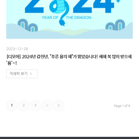
2023-12-29
[디모아] 2024년 갑진년, "푸른 용의 해"가 밝았습니다! 새해 복 많이 받으세
'용'~!
자세히 보기
1
2
3
›
»
Page 1 of 9